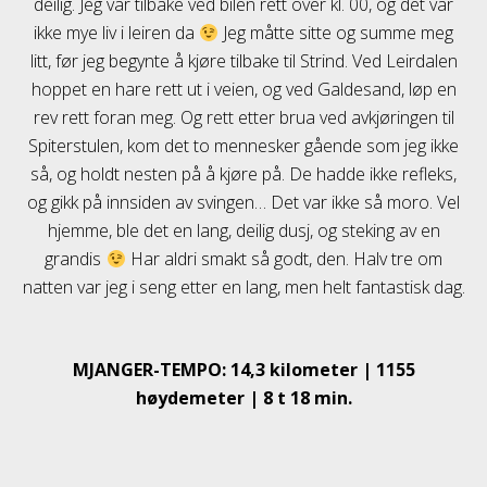
deilig. Jeg var tilbake ved bilen rett over kl. 00, og det var
ikke mye liv i leiren da
Jeg måtte sitte og summe meg
litt, før jeg begynte å kjøre tilbake til Strind. Ved Leirdalen
hoppet en hare rett ut i veien, og ved Galdesand, løp en
rev rett foran meg. Og rett etter brua ved avkjøringen til
Spiterstulen, kom det to mennesker gående som jeg ikke
så, og holdt nesten på å kjøre på. De hadde ikke refleks,
og gikk på innsiden av svingen… Det var ikke så moro. Vel
hjemme, ble det en lang, deilig dusj, og steking av en
grandis
Har aldri smakt så godt, den. Halv tre om
natten var jeg i seng etter en lang, men helt fantastisk dag.
MJANGER-TEMPO: 14,3 kilometer | 1155
høydemeter | 8 t 18 min.