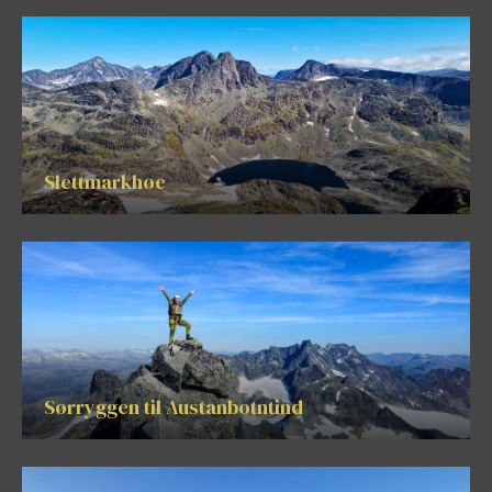
Slettmarkhøe
Sørryggen til Austanbotntind