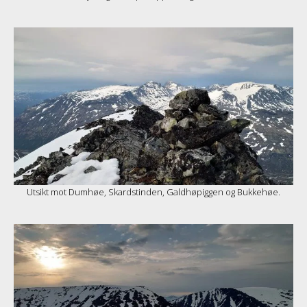
Utsikt mot Dumhøe, Skardstinden, Galdhøpiggen og Bukkehøe.