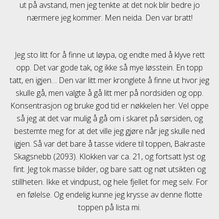
ut på avstand, men jeg tenkte at det nok blir bedre jo
nærmere jeg kommer. Men neida. Den var bratt!
Jeg sto litt for å finne ut løypa, og endte med å klyve rett
opp. Det var gode tak, og ikke så mye løsstein. En topp
tatt, en igjen… Den var litt mer kronglete å finne ut hvor jeg
skulle gå, men valgte å gå litt mer på nordsiden og opp.
Konsentrasjon og bruke god tid er nøkkelen her. Vel oppe
så jeg at det var mulig å gå om i skaret på sørsiden, og
bestemte meg for at det ville jeg gjøre når jeg skulle ned
igjen. Så var det bare å tasse videre til toppen, Bakraste
Skagsnebb (2093). Klokken var ca. 21, og fortsatt lyst og
fint. Jeg tok masse bilder, og bare satt og nøt utsikten og
stillheten. Ikke et vindpust, og hele fjellet for meg selv. For
en følelse. Og endelig kunne jeg krysse av denne flotte
toppen på lista mi.