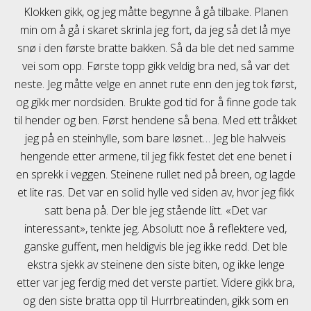
Klokken gikk, og jeg måtte begynne å gå tilbake. Planen
min om å gå i skaret skrinla jeg fort, da jeg så det lå mye
snø i den første bratte bakken. Så da ble det ned samme
vei som opp. Første topp gikk veldig bra ned, så var det
neste. Jeg måtte velge en annet rute enn den jeg tok først,
og gikk mer nordsiden. Brukte god tid for å finne gode tak
til hender og ben. Først hendene så bena. Med ett tråkket
jeg på en steinhylle, som bare løsnet… Jeg ble halvveis
hengende etter armene, til jeg fikk festet det ene benet i
en sprekk i veggen. Steinene rullet ned på breen, og lagde
et lite ras. Det var en solid hylle ved siden av, hvor jeg fikk
satt bena på. Der ble jeg stående litt. «Det var
interessant», tenkte jeg. Absolutt noe å reflektere ved,
ganske guffent, men heldigvis ble jeg ikke redd. Det ble
ekstra sjekk av steinene den siste biten, og ikke lenge
etter var jeg ferdig med det verste partiet. Videre gikk bra,
og den siste bratta opp til Hurrbreatinden, gikk som en