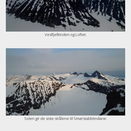
Veslfjelltinden og Loftet.
Solen gir de siste strålene til Smørstabbtindane.