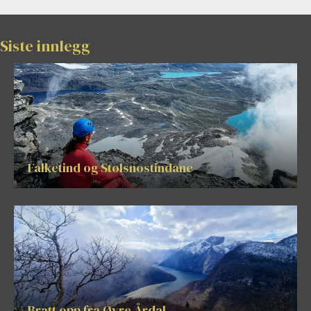
Siste innlegg
Falketind og Stølsnostindane
Bratt opp fra Øvre Årdal