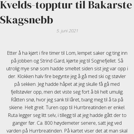
Kvelds-topptur til Bakarste
Skagsnebb
5. juni 2021
Etter å ha kjørt i fire timer til Lom, lempet saker og ting inn
på jobben og Strind Gard, kjørte jeg til Sognefjellet. Så
utrolig mye snø som hadde smeltet siden sist jeg var opp i
der. Klokken halv fire begynte jeg å gå med ski og støvler
på sekken. Jeg hadde håpet at jeg skulle få gå med
fjellstøvler opp, men det viste seg fort å bli helt umulig.
Råtten snø, hvor jeg sank til låret, tvang meg til å ta på
skiene. Helt greit. Turen opp til Hurrbreatinden er enkel.
Ruta legger seg litt selv, i tillegg til at jeg hadde gått der to
ganger før. Ca. 800 høydemeter senere, satt jeg ved
varden på Hurrbreatinden. På kartet viser det at man skal